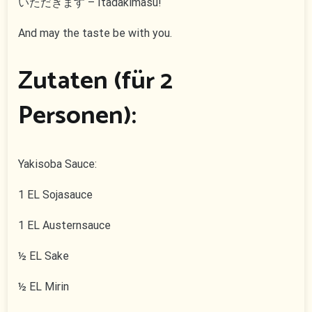
いただきます – Itadakimasu!
And may the taste be with you.
Zutaten (für 2
Personen):
Yakisoba Sauce:
1 EL Sojasauce
1 EL Austernsauce
½ EL Sake
½ EL Mirin