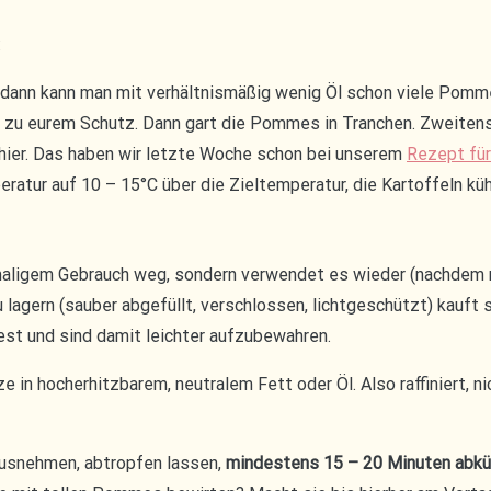
:
dann kann man mit verhältnismäßig wenig Öl schon viele Pommes
ef, zu eurem Schutz. Dann gart die Pommes in Tranchen. Zweite
hier. Das haben wir letzte Woche schon bei unserem
Rezept für
peratur auf 10 – 15°C über die Zieltemperatur, die Kartoffeln k
inmaligem Gebrauch weg, sondern verwendet es wieder (nachdem 
zu lagern (sauber abgefüllt, verschlossen, lichtgeschützt) kauf
est und sind damit leichter aufzubewahren.
 in hocherhitzbarem, neutralem Fett oder Öl. Also raffiniert, n
ausnehmen, abtropfen lassen,
mindestens 15 – 20 Minuten abküh