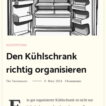
AUSSTATTUNG
Den Kühlschrank
richtig organisieren
zu
The Tastemaster
9. März 2024
3 Kommentare
Den
Kühlschrank
richtig
organisieren
in gut organisierter Kühlschrank ist nicht nur