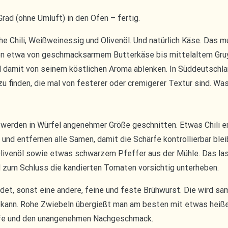
rad (ohne Umluft) in den Ofen – fertig.
he Chili, Weißweinessig und Olivenöl. Und natürlich Käse. Das m
hen etwa von geschmacksarmem Butterkäse bis mittelaltem Gruy
d damit von seinem köstlichen Aroma ablenken. In Süddeutschl
 finden, die mal von festerer oder cremigerer Textur sind. Was
) werden in Würfel angenehmer Größe geschnitten. Etwas Chili em
st und entfernen alle Samen, damit die Schärfe kontrollierbar ble
Olivenöl sowie etwas schwarzem Pfeffer aus der Mühle. Das la
nd zum Schluss die kandierten Tomaten vorsichtig unterheben.
et, sonst eine andere, feine und feste Brühwurst. Die wird sa
n kann. Rohe Zwiebeln übergießt man am besten mit etwas heiße
härfe und den unangenehmen Nachgeschmack.