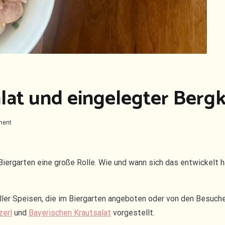
lat und eingelegter Berg
on
ment
Bayerischer
Wurstsalat
und
eingelegter
r Biergarten eine große Rolle. Wie und wann sich das entwickelt 
Bergkäse
eller Speisen, die im Biergarten angeboten oder von den Besuc
zerl
und
Bayerischen Krautsalat
vorgestellt.