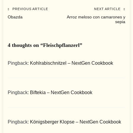
PREVIOUS ARTICLE
NEXT ARTICLE
Beitragsnavigation
Obazda
Arroz meloso con camarones y
sepia
4 thoughts on “
Fleischpflanzerl
”
Pingback:
Kohlrabischnitzel – NextGen Cookbook
Pingback:
Biftekia – NextGen Cookbook
Pingback:
Königsberger Klopse – NextGen Cookbook