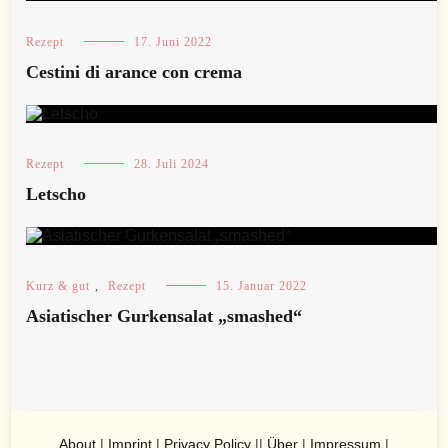
Rezept
17. Juni 2022
Cestini di arance con crema
Rezept
28. Juli 2024
Letscho
Kurz & gut
,
Rezept
15. Januar 2022
Asiatischer Gurkensalat „smashed“
About
|
Imprint
|
Privacy Policy
||
Über
|
Impressum
|