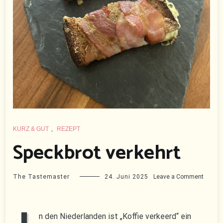
KURZ & GUT
,
REZEPT
Speckbrot verkehrt
on
The Tastemaster
24. Juni 2025
Leave a Comment
Speckb
verkehr
n den Niederlanden ist „Koffie verkeerd“ ein