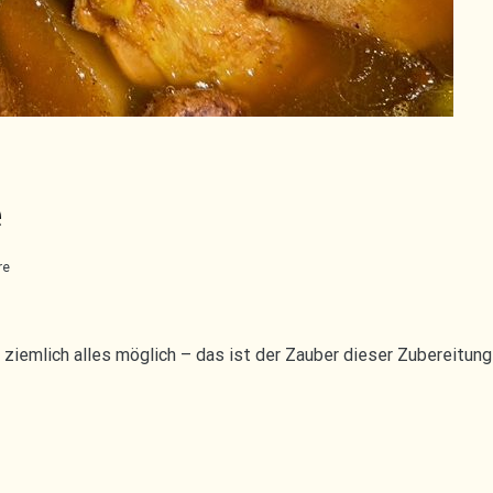
e
zu
re
Artischocken
Tagine
so ziemlich alles möglich – das ist der Zauber dieser Zubereitun