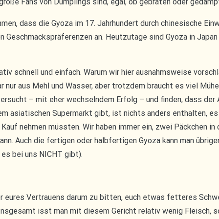
r große Fans von Dumplings sind, egal, ob gebraten oder gedämp
hmen, dass die Gyoza im 17. Jahrhundert durch chinesische Ein
len Geschmackspräferenzen an. Heutzutage sind Gyoza in Japan 
lativ schnell und einfach. Warum wir hier ausnahmsweise vorsch
 nur aus Mehl und Wasser, aber trotzdem braucht es viel Mühe 
versucht – mit eher wechselndem Erfolg – und finden, dass der 
em asiatischen Supermarkt gibt, ist nichts anders enthalten, es 
 Kauf nehmen müssten. Wir haben immer ein, zwei Päckchen in de
ann. Auch die fertigen oder halbfertigen Gyoza kann man übrigen
 es bei uns NICHT gibt).
r eures Vertrauens darum zu bitten, euch etwas fetteres Schwei
gesamt isst man mit diesem Gericht relativ wenig Fleisch, so 