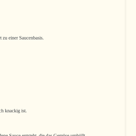
 zu einer Saucenbasis.
h knackig ist.
dene Sauce entsteht, die das Gemüse umhüllt.