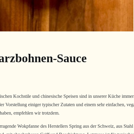
arzbohnen-Sauce
üse
bohnen-
esischen Kochstile und chinesische Speisen sind in unserer Küche immer
der Vorstellung einiger typischer Zutaten und einem sehr einfachen, ve
aben, empfehlen wir trotzdem.
ragende Wokpfanne des Herstellers Spring aus der Schweiz, aus Stahl 