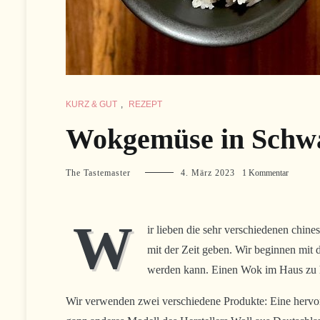
KURZ & GUT
,
REZEPT
Wokgemüse in Schw
zu
The Tastemaster
4. März 2023
1 Kommentar
Wokgem
in
Schwarz
W
Sauce
ir lieben die sehr verschiedenen chin
mit der Zeit geben. Wir beginnen mit 
werden kann. Einen Wok im Haus zu h
Wir verwenden zwei verschiedene Produkte: Eine hervor