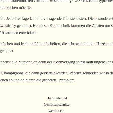
d, mit abnehmbaren Griff und Beschichtung. Letzteres ist für typische
chte kochen möchte.
dell. Jede Preislage kann hervorragende Dienste leisten. Die besondere
zw. stir-fry genannt). Bei dieser Kochtechnik kommen die Zutaten nur s
g Röstaromen entwickeln.
 einfachen und leichten Pfanne behelfen, die sehr schnell hohe Hitze
geeignet.
chst alle Zutaten vor, denn der Kochvorgang selbst läuft ungeheuer s
 Champignons, die dann geviertelt werden. Paprika schneiden wir in d
schen ab und halbieren die größeren Exemplare.
Die Stiele und
Gemüseabschnitte
werden ein