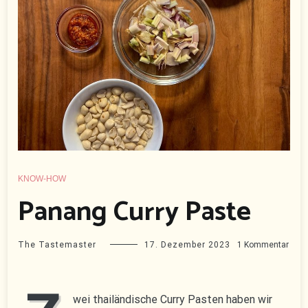
KNOW-HOW
Panang Curry Paste
zu
The Tastemaster
17. Dezember 2023
1 Kommentar
Pana
Curr
Past
wei thailändische Curry Pasten haben wir