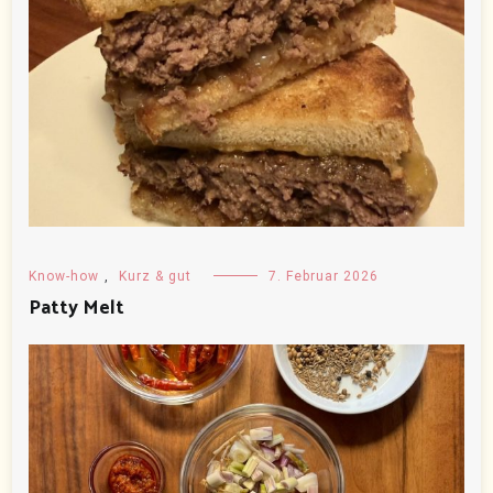
Know-how
,
Kurz & gut
7. Februar 2026
Patty Melt