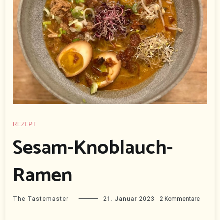
REZEPT
Sesam-Knoblauch-
Ramen
zu
The Tastemaster
21. Januar 2023
2 Kommentare
Sesam
Knobla