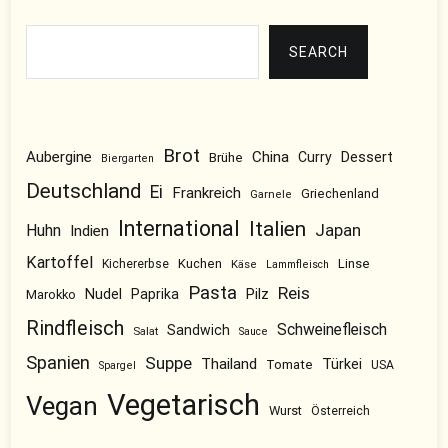
Suchen
SEARCH
Brot
Aubergine
China
Dessert
Brühe
Curry
Biergarten
Deutschland
Ei
Frankreich
Griechenland
Garnele
International
Italien
Japan
Huhn
Indien
Kartoffel
Kuchen
Linse
Kichererbse
Käse
Lammfleisch
Pasta
Reis
Nudel
Pilz
Paprika
Marokko
Rindfleisch
Schweinefleisch
Sandwich
Salat
Sauce
Spanien
Suppe
Thailand
Türkei
Tomate
USA
Spargel
Vegetarisch
Vegan
Wurst
Österreich