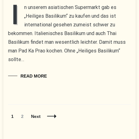
I
n unserem asiatischen Supermarkt gab es
„Heiliges Basilikum“ zu kaufen und das ist
international gesehen zumeist schwer zu
bekommen. Italienisches Basilikum und auch Thai
Basilikum findet man wesentlich leichter. Damit muss
man Pad Ka Prao kochen. Ohne „Heiliges Basilikum“
sollte…
READ MORE
Posts
Page
Page
1
2
Next
Navigation