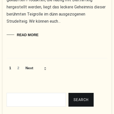
hergestellt werden, liegt das leckere Geheimnis dieser
berühmten Teigrolle im dünn ausgezogenen
Strudelteig. Wir können euch…
READ MORE
Posts
Page
Page
1
2
Next
Navigation
Suchen
SEARCH