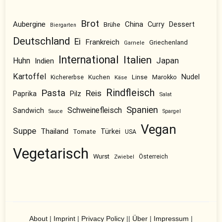
Brot
Aubergine
China
Dessert
Brühe
Curry
Biergarten
Deutschland
Ei
Frankreich
Griechenland
Garnele
International
Italien
Japan
Huhn
Indien
Kartoffel
Nudel
Kuchen
Linse
Marokko
Kichererbse
Käse
Rindfleisch
Pasta
Reis
Pilz
Paprika
Salat
Spanien
Schweinefleisch
Sandwich
Sauce
Spargel
Vegan
Suppe
Thailand
Tomate
Türkei
USA
Vegetarisch
Wurst
Österreich
Zwiebel
About
|
Imprint
|
Privacy Policy
||
Über
|
Impressum
|