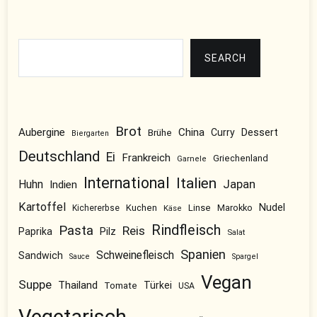
Suchen
SEARCH
Brot
Aubergine
China
Dessert
Brühe
Curry
Biergarten
Deutschland
Ei
Frankreich
Griechenland
Garnele
International
Italien
Japan
Huhn
Indien
Kartoffel
Nudel
Kuchen
Linse
Marokko
Kichererbse
Käse
Rindfleisch
Pasta
Reis
Pilz
Paprika
Salat
Spanien
Schweinefleisch
Sandwich
Sauce
Spargel
Vegan
Suppe
Thailand
Tomate
Türkei
USA
Vegetarisch